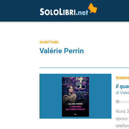
SCRITTORI
Valérie Perrin
ROMANZ
Il qu
di Vale
Anton
Nord, 2
riposo:
telefon