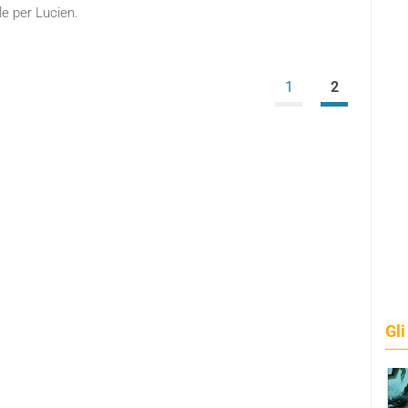
le per Lucien.
1
2
Gli