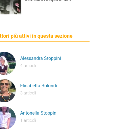
ettori più attivi in questa sezione
Alessandra Stoppini
4 articoli
Elisabetta Bolondi
3 articoli
Antonella Stoppini
1 articoli