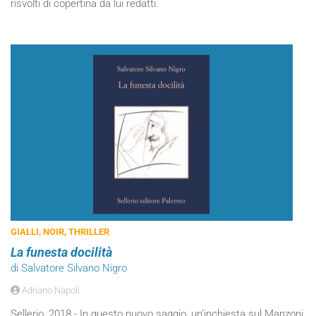
risvolti di copertina da lui redatti.
GIALLI, NOIR, THRILLER
La funesta docilità
di Salvatore Silvano Nigro
Adriano Napoli
Sellerio, 2018 - In questo nuovo saggio, un’inchiesta sul Manzoni