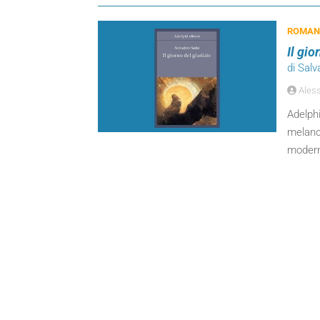
ROMANZ
Il gio
di Salv
Aless
Adelphi
melanc
moderni