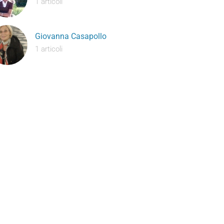
1 articoli
Giovanna Casapollo
1 articoli