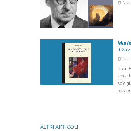
Giova
Mia i
di Salv
Aless
Ilisso 
legge i
solo g
prezios
ALTRI ARTICOLI