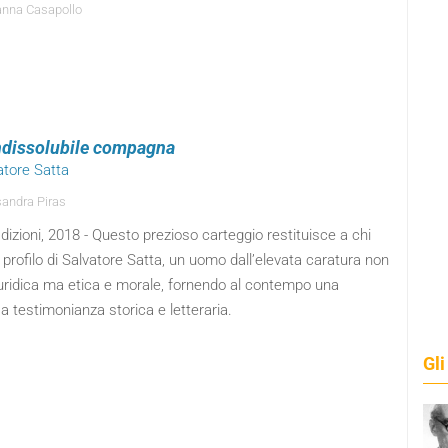
nna Casapollo
ndissolubile compagna
atore Satta
andra Piras
Edizioni, 2018 - Questo prezioso carteggio restituisce a chi
l profilo di Salvatore Satta, un uomo dall’elevata caratura non
iuridica ma etica e morale, fornendo al contempo una
a testimonianza storica e letteraria.
Gli