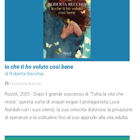
Io che ti ho voluto così bene
di Roberta Recchia
Elisabetta Bolondi
Rizzoli, 2025 - Dopo il grande successo di “Tutta la vita che
resta”, questa sorta di sequel segue il protagonista Luca
Nardulli con i suoi silenzi, la sua crescita dolorosa, la privazione
di speranze e la solitudine fino al suo approdo alla vita adulta.