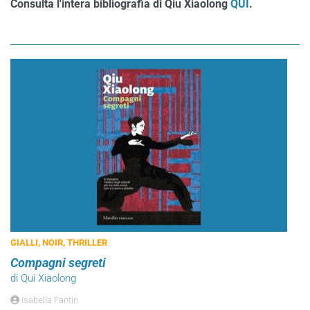
Consulta l'intera bibliografia di Qiu Xiaolong
QUI
.
GIALLI, NOIR, THRILLER
Compagni segreti
di Qui Xiaolong
Isabella Fantin