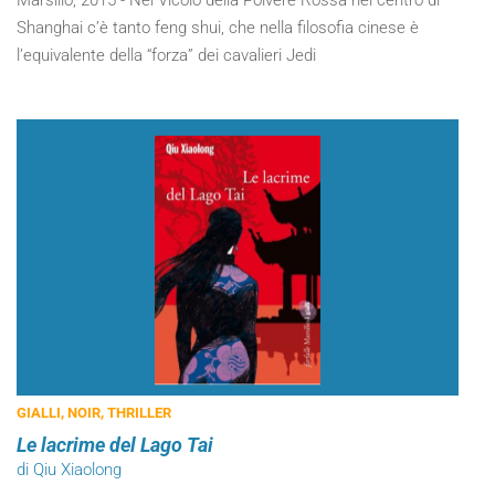
Marsilio, 2015 - Nel Vicolo della Polvere Rossa nel centro di
Shanghai c’è tanto feng shui, che nella filosofia cinese è
l’equivalente della “forza” dei cavalieri Jedi
GIALLI, NOIR, THRILLER
Le lacrime del Lago Tai
di Qiu Xiaolong