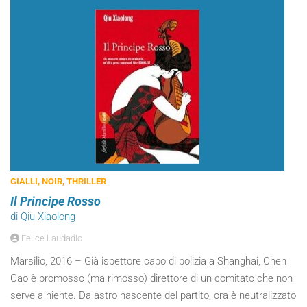
GIALLI, NOIR, THRILLER
Il Principe Rosso
di Qiu Xiaolong
Felice Laudadio
Marsilio, 2016 – Già ispettore capo di polizia a Shanghai, Chen
Cao è promosso (ma rimosso) direttore di un comitato che non
serve a niente. Da astro nascente del partito, ora è neutralizzato