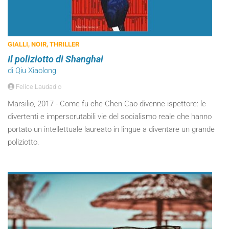
GIALLI, NOIR, THRILLER
Il poliziotto di Shanghai
di Qiu Xiaolong
Felice Laudadio
Marsilio, 2017 - Come fu che Chen Cao divenne ispettore: le
divertenti e imperscrutabili vie del socialismo reale che hanno
portato un intellettuale laureato in lingue a diventare un grande
poliziotto.