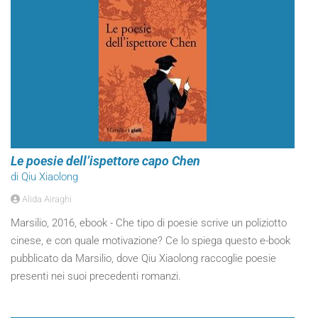
Le poesie dell’ispettore capo Chen
di Qiu Xiaolong
Alida Airaghi
Marsilio, 2016, ebook - Che tipo di poesie scrive un poliziotto
cinese, e con quale motivazione? Ce lo spiega questo e-book
pubblicato da Marsilio, dove Qiu Xiaolong raccoglie poesie
presenti nei suoi precedenti romanzi.