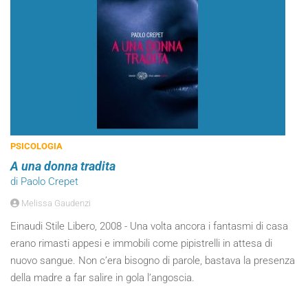
PSICOLOGIA
A una donna tradita
di Paolo Crepet
Melissa Gaudenzi
Einaudi Stile Libero, 2008 - Una volta ancora i fantasmi di casa
erano rimasti appesi e immobili come pipistrelli in attesa di
nuovo sangue. Non c’era bisogno di parole, bastava la presenza
della madre a far salire in gola l’angoscia.