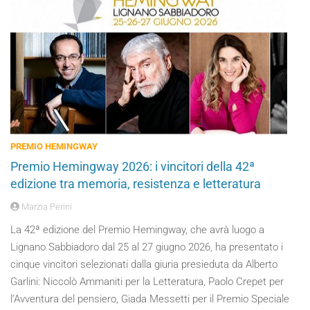
PREMIO HEMINGWAY
Premio Hemingway 2026: i vincitori della 42ª
edizione tra memoria, resistenza e letteratura
Marzia Perini
La 42ª edizione del Premio Hemingway, che avrà luogo a
Lignano Sabbiadoro dal 25 al 27 giugno 2026, ha presentato i
cinque vincitori selezionati dalla giuria presieduta da Alberto
Garlini: Niccolò Ammaniti per la Letteratura, Paolo Crepet per
l’Avventura del pensiero, Giada Messetti per il Premio Speciale