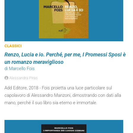
CLASSICI
Renzo, Lucia e io. Perché, per me, I Promessi Sposi è
un romanzo meraviglioso
di Marcello Fois
Alessandra Piras
Add Editore, 2018 - Fois proietta una luce particolare sul
capolavoro di Alessandro Manzoni, dimostrando con dati alla
mano, perché il suo libro sia eterno e immortale.