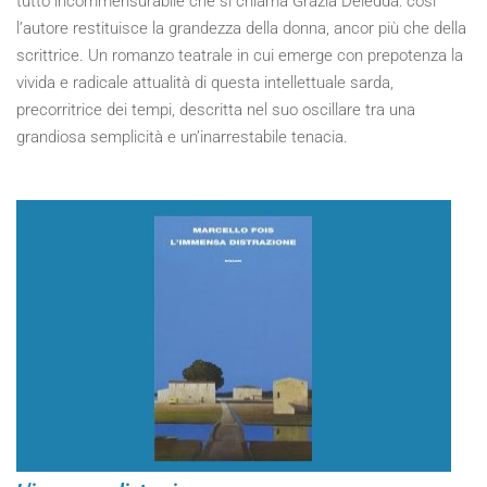
tutto incommensurabile che si chiama Grazia Deledda: così
l’autore restituisce la grandezza della donna, ancor più che della
scrittrice. Un romanzo teatrale in cui emerge con prepotenza la
vivida e radicale attualità di questa intellettuale sarda,
precorritrice dei tempi, descritta nel suo oscillare tra una
grandiosa semplicità e un’inarrestabile tenacia.