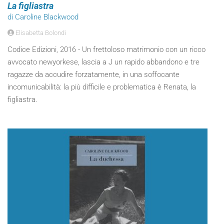
La figliastra
di Caroline Blackwood
Elisabetta Bolondi
Codice Edizioni, 2016 - Un frettoloso matrimonio con un ricco
avvocato newyorkese, lascia a J un rapido abbandono e tre
ragazze da accudire forzatamente, in una soffocante
incomunicabilità: la più difficile e problematica è Renata, la
figliastra.