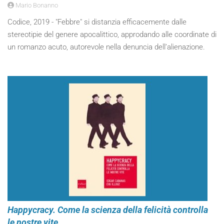
Mario Bonanno
Codice, 2019 - "Febbre" si distanzia efficacemente dalle
stereotipie del genere apocalittico, approdando alle coordinate di
un romanzo acuto, autorevole nella denuncia dell’alienazione.
Happycracy. Come la scienza della felicità controlla
le nostre vite