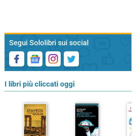
Segui Sololibri sui social
I libri più cliccati oggi