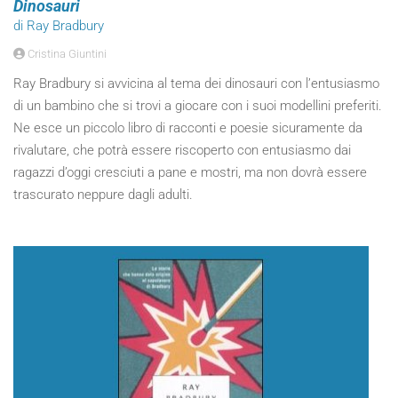
Dinosauri
di Ray Bradbury
Cristina Giuntini
Ray Bradbury si avvicina al tema dei dinosauri con l’entusiasmo
di un bambino che si trovi a giocare con i suoi modellini preferiti.
Ne esce un piccolo libro di racconti e poesie sicuramente da
rivalutare, che potrà essere riscoperto con entusiasmo dai
ragazzi d’oggi cresciuti a pane e mostri, ma non dovrà essere
trascurato neppure dagli adulti.