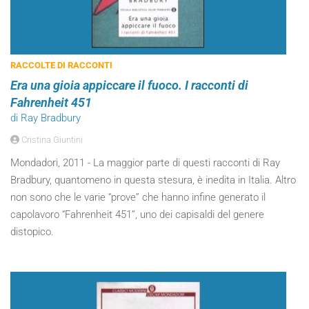
RACCOLTE DI RACCONTI
Era una gioia appiccare il fuoco. I racconti di
Fahrenheit 451
di Ray Bradbury
Cristina Giuntini
Mondadori, 2011 - La maggior parte di questi racconti di Ray
Bradbury, quantomeno in questa stesura, è inedita in Italia. Altro
non sono che le varie “prove” che hanno infine generato il
capolavoro “Fahrenheit 451”, uno dei capisaldi del genere
distopico.