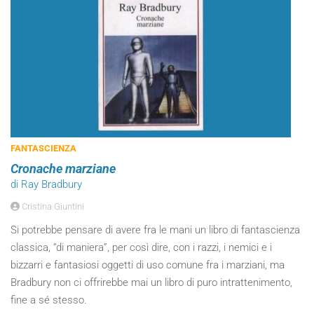
FANTASCIENZA
Cronache marziane
di Ray Bradbury
Cristina Giuntini
Si potrebbe pensare di avere fra le mani un libro di fantascienza
classica, “di maniera”, per così dire, con i razzi, i nemici e i
bizzarri e fantasiosi oggetti di uso comune fra i marziani, ma
Bradbury non ci offrirebbe mai un libro di puro intrattenimento,
fine a sé stesso.