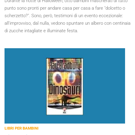
Durante la notte di Halloween, otto bambini mascherati di tutto
punto sono pronti per andare casa per casa a fare "dolcetto o
scherzetto?". Sono, però, testimoni di un evento eccezionale:
all’improvviso, dal nulla, vedono spuntare un albero con centinaia
di zucche intagliate e illuminate festa.
LIBRI PER BAMBINI