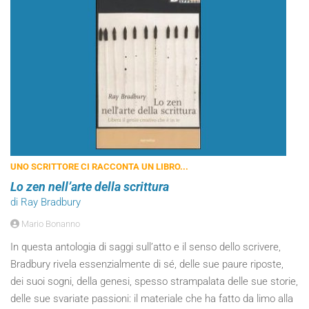
UNO SCRITTORE CI RACCONTA UN LIBRO...
Lo zen nell’arte della scrittura
di Ray Bradbury
Mario Bonanno
In questa antologia di saggi sull’atto e il senso dello scrivere,
Bradbury rivela essenzialmente di sé, delle sue paure riposte,
dei suoi sogni, della genesi, spesso strampalata delle sue storie,
delle sue svariate passioni: il materiale che ha fatto da limo alla