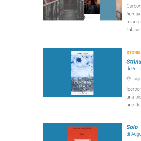
Carboni
humai
misurar
l’abiss
STORIE
Strin
di Per 
Luigi 
Iperbor
una bio
uno de
Solo
di Aug