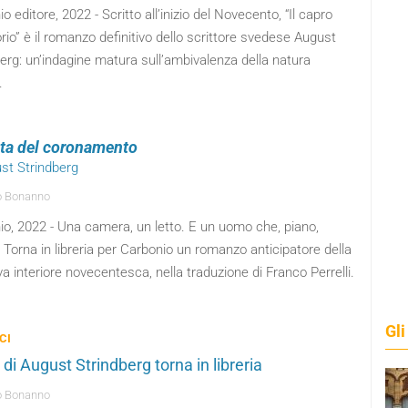
o editore, 2022 - Scritto all’inizio del Novecento, “Il capro
rio” è il romanzo definitivo dello scrittore svedese August
erg: un’indagine matura sull’ambivalenza della natura
.
sta del coronamento
ust Strindberg
o Bonanno
io, 2022 - Una camera, un letto. E un uomo che, piano,
Torna in libreria per Carbonio un romanzo anticipatore della
va interiore novecentesca, nella traduzione di Franco Perrelli.
Gli
CI
 di August Strindberg torna in libreria
o Bonanno