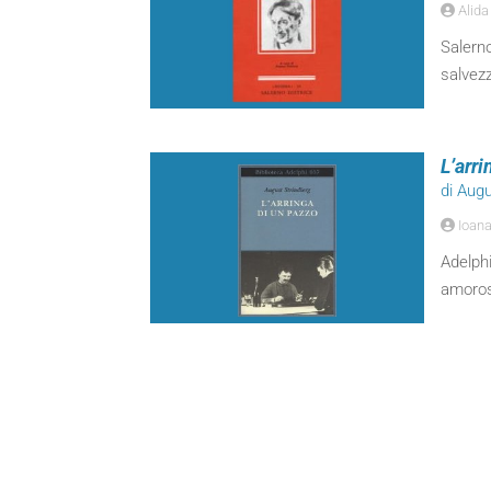
Alida
Salern
salvezz
L’arr
di Aug
Ioana
Adelph
amoros