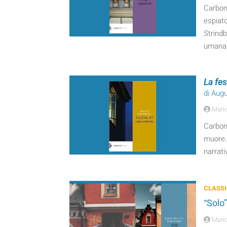
Carboni
espiato
Strindb
umana
La fe
di Aug
Mari
Carbon
muore. 
narrati
CLASSI
“Solo”
Mari