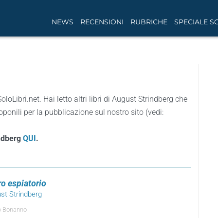
NEWS
RECENSIONI
RUBRICHE
SPECIALE S
SoloLibri.net. Hai letto altri libri di August Strindberg che
ponili per la pubblicazione sul nostro sito (vedi:
indberg
QUI
.
ro espiatorio
ust Strindberg
o Bonanno