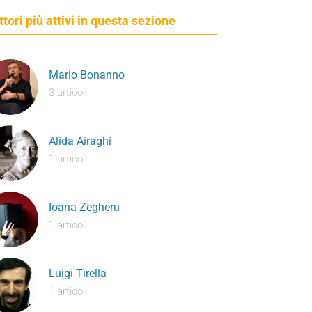
ettori più attivi in questa sezione
Mario Bonanno
3 articoli
Alida Airaghi
1 articoli
Ioana Zegheru
1 articoli
Luigi Tirella
1 articoli