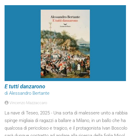
E tutti danzarono
di Alessandro Bertante
Vincenzo Mazzaccaro
La nave di Teseo, 2025 - Una sorta di malessere unito a rabbia
spinge migliaia di ragazzi a ballare a Milano, in un ballo che ha
qualcosa di pericoloso e tragico, e il protagonista Ivan Boscolo
sarà dunque costretto ad andare alla ricerca della figlia Micol.