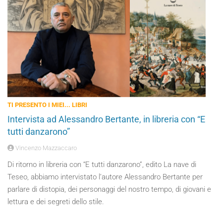
TI PRESENTO I MIEI... LIBRI
Intervista ad Alessandro Bertante, in libreria con “E
tutti danzarono”
Vincenzo Mazzaccaro
Di ritorno in libreria con “E tutti danzarono”, edito La nave di
Teseo, abbiamo intervistato l’autore Alessandro Bertante per
parlare di distopia, dei personaggi del nostro tempo, di giovani e
lettura e dei segreti dello stile.