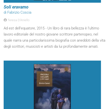
Soli eravamo
di Fabrizio Coscia
Teresa D'Aniello
Ad est dell’equatore, 2015 - Un libro di rara bellezza è l’ultimo
lavoro editoriale del nostro giovane scrittore partenopeo, nel
quale narra una particolarissima biografia con aneddoti della vita
degli scrittori, musicisti e artisti da lui profondamente amati.