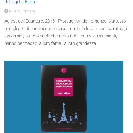
di Luigi La Rosa
Milena Privitera
Ad est dell’Equatore, 2016 - Protagonisti del romanzo, piuttosto
che gli artisti parigini sono i loro amanti, le loro muse ispiratrici, i
loro amici, proprio quelli che nell’ombra, con silenzi e pianti,
hanno permesso la loro fama, la loro grandezza.