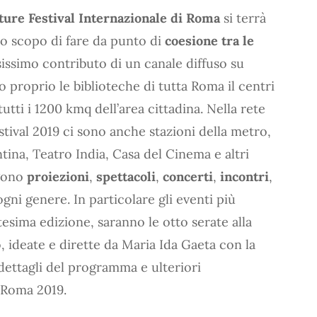
ture Festival Internazionale di Roma
si terrà
a lo scopo di fare da punto di
coesione tra le
sissimo contributo di un canale diffuso su
o proprio le biblioteche di tutta Roma il centri
 tutti i 1200 kmq dell’area cittadina. Nella rete
stival 2019 ci sono anche stazioni della metro,
ntina, Teatro India, Casa del Cinema e altri
lgono
proiezioni
,
spettacoli
,
concerti
,
incontri
,
ogni genere. In particolare gli eventi più
tesima edizione, saranno le otto serate alla
 ideate e dirette da Maria Ida Gaeta con la
 dettagli del programma e ulteriori
l Roma 2019.