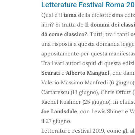
Letterature Festival Roma 20
Qual è il
tema
della diciottesima ediz
libri? Si tratta de
Il domani dei class
dà come classico?
. Tutti, tra i tanti
o
una risposta a questa domanda leggen
appositamente per questa manifestaz
Tra i vari autori ospiti di questa edi
Scurati
e
Alberto Manguel
, che dann
Valerio Massimo Manfredi (6 giugno), 
Cartarescu (13 giugno), Chris Offutt 
Rachel Kushner (25 giugno). In chiusu
Joe Landsdale
, con Lewis Shiner e Va
il 27 giugno.
Letterature Festival 2019, come gli al