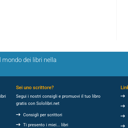
l mondo dei libri nella
Sei uno scrittore?
Link
ibri
Segui i nostri consigli e promuovi il tuo libro
gratis con Sololibri.net
Consigli per scrittori
Ti presento i miei... libri