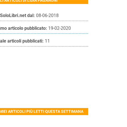
LI ARTICOLI DI LIDIA PAGANONI
SoloLibri.net dal:
08-06-2018
imo articolo pubblicato:
19-02-2020
ale articoli pubblicati:
11
 MIEI ARTICOLI PIÙ LETTI QUESTA SETTIMANA