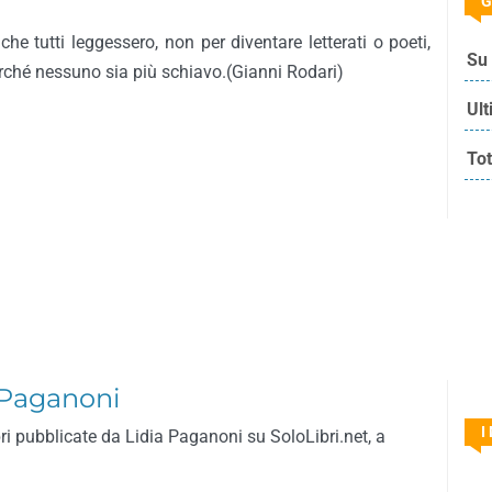
G
 che tutti leggessero, non per diventare letterati o poeti,
Su 
ché nessuno sia più schiavo.(Gianni Rodari)
Ult
Tot
a Paganoni
I
bri pubblicate da Lidia Paganoni su SoloLibri.net, a