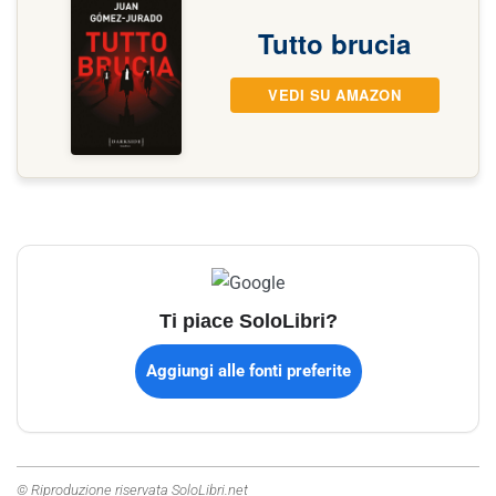
Tutto brucia
VEDI SU AMAZON
Ti piace SoloLibri?
Aggiungi alle fonti preferite
© Riproduzione riservata SoloLibri.net