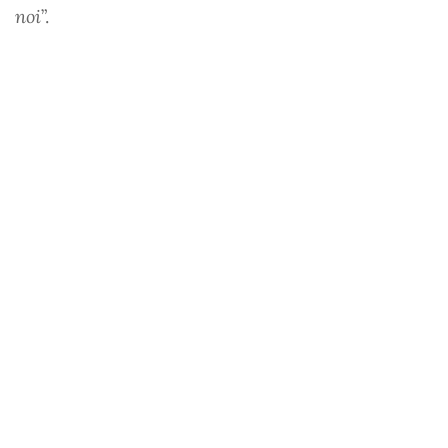
noi
”.