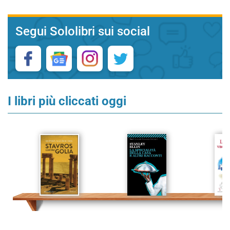
Segui Sololibri sui social
I libri più cliccati oggi