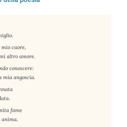
iglio.
l mio cuore,
gni altro amore.
endo conoscere:
la mia angoscia.
annata
data.
inita fame
a anima.