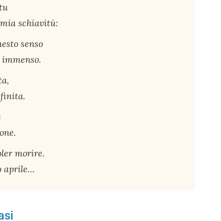
 tu
 mia schiavitù:
uesto senso
o immenso.
ta,
finita.
e
ione.
oler morire.
o aprile…
asi