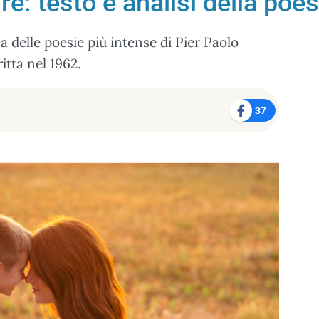
: testo e analisi della poes
delle poesie più intense di Pier Paolo
itta nel 1962.
37