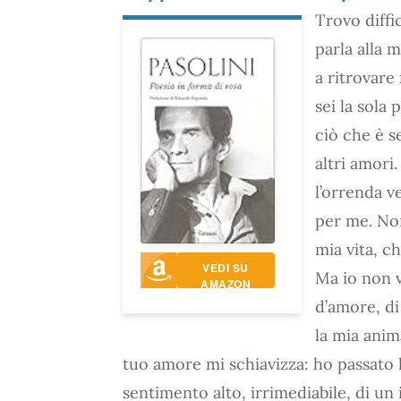
Trovo diffi
parla alla 
a ritrovare
sei la sola
ciò che è s
altri amori
l’orrenda v
per me. Non
mia vita, c
VEDI SU
Ma io non v
AMAZON
d’amore, di
la mia anima
tuo amore mi schiavizza: ho passato 
sentimento alto, irrimediabile, di u