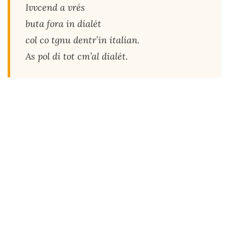
Ivvcend a vrés
buta fora in dialét
col co tgnu dentr’in italian.
As pol di tot cm’al dialét.