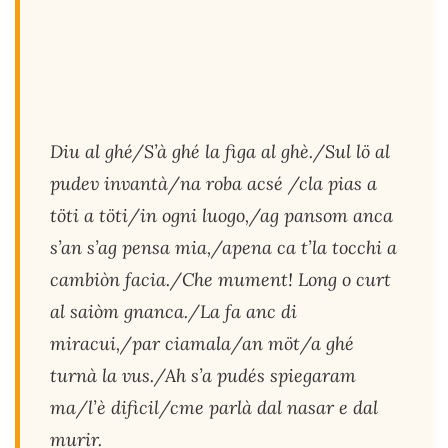
Diu al ghé/S’à ghé la figa al ghè./Sul lö al
pudev invantà/na roba acsé /cla pias a
töti a töti/in ogni luogo,/ag pansom anca
s’an s’ag pensa mia,/apena ca t’la tocchi a
cambiòn facia./Che mument! Long o curt
al saiòm gnanca./La fa anc di
miracui,/par ciamala/an möt/a ghé
turnà la vus./Ah s’a pudés spiegaram
ma/l’è dificil/cme parlà dal nasar e dal
murir.