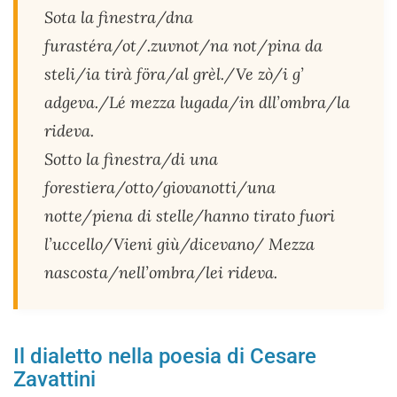
Sota la finestra/dna
furastéra/ot/.zuvnot/na not/pina da
steli/ia tirà föra/al grèl./Ve zò/i g’
adgeva./Lé mezza lugada/in dll’ombra/la
rideva.
Sotto la finestra/di una
forestiera/otto/giovanotti/una
notte/piena di stelle/hanno tirato fuori
l’uccello/Vieni giù/dicevano/ Mezza
nascosta/nell’ombra/lei rideva.
Il dialetto nella poesia di Cesare
Zavattini