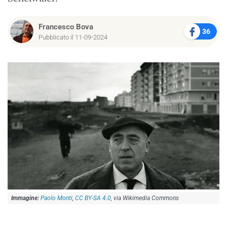
Francesco Bova
36
Pubblicato il 11-09-2024
Paolo Monti
,
CC BY-SA 4.0
, via Wikimedia Commons