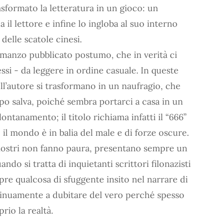
sformato la letteratura in un gioco: un
 il lettore e infine lo ingloba al suo interno
lle scatole cinesi.
omanzo pubblicato postumo, che in verità ci
ssi - da leggere in ordine casuale. In queste
ell’autore si trasformano in un naufragio, che
po salva, poiché sembra portarci a casa in un
ntanamento; il titolo richiama infatti il “666”
 il mondo è in balia del male e di forze oscure.
mostri non fanno paura, presentano sempre un
do si tratta di inquietanti scrittori filonazisti
mpre qualcosa di sfuggente insito nel narrare di
inuamente a dubitare del vero perché spesso
rio la realtà.