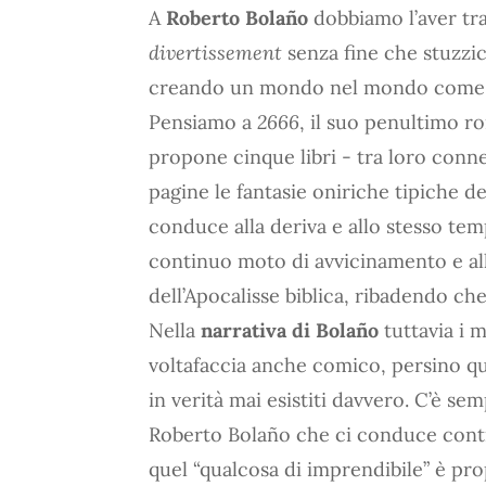
A
Roberto Bolaño
dobbiamo l’aver tra
divertissement
senza fine che stuzzica
creando un mondo nel mondo come de
Pensiamo a
2666
, il suo penultimo r
propone cinque libri - tra loro conne
pagine le fantasie oniriche tipiche d
conduce alla deriva e allo stesso tem
continuo moto di avvicinamento e allo
dell’Apocalisse biblica, ribadendo che
Nella
narrativa di Bolaño
tuttavia i 
voltafaccia anche comico, persino quan
in verità mai esistiti davvero. C’è se
Roberto Bolaño che ci conduce cont
quel “qualcosa di imprendibile” è prop