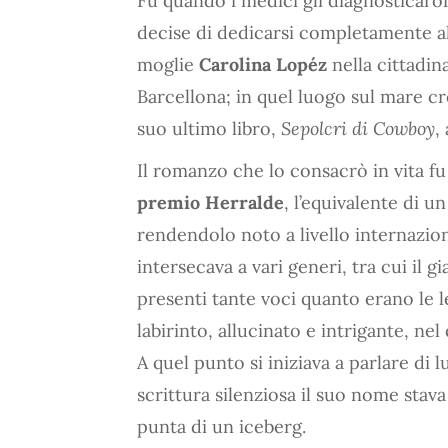
Fu quando i medici gli diagnosticaron
decise di dedicarsi completamente all
moglie
Carolina Lopéz
nella cittadina
Barcellona; in quel luogo sul mare cre
suo ultimo libro,
Sepolcri di Cowboy
,
Il romanzo che lo consacrò in vita f
premio Herralde
, l’equivalente di u
rendendolo noto a livello internazio
intersecava a vari generi, tra cui il g
presenti tante voci quanto erano le l
labirinto, allucinato e intrigante, nel
A quel punto si iniziava a parlare di
scrittura silenziosa il suo nome sta
punta di un iceberg.