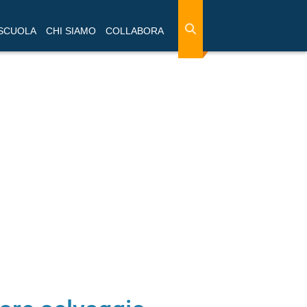
 SCUOLA
CHI SIAMO
COLLABORA