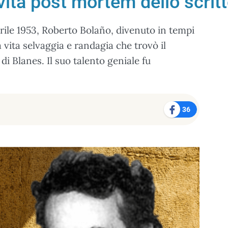
vita post mortem dello scrit
prile 1953, Roberto Bolaño, divenuto in tempi
 vita selvaggia e randagia che trovò il
di Blanes. Il suo talento geniale fu
36