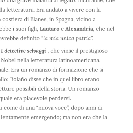
o una grave malattia al fegato, incurabile, che
a letteratura. Era andato a vivere con la
 costiera di Blanes, in Spagna, vicino a
bbe i suoi figli,
Lautaro
e
Alexandria
, che nel
 avrebbe definito “
la mia unica patria
”.
u
I detective selvaggi
, che vinse il prestigioso
n Nobel nella letteratura latinoamericana,
nale. Era un romanzo di formazione che si
iallo: Bolaño disse che in quel libro erano
etture possibili della storia. Un romanzo
 quale era piacevole perdersi.
 lui come di una “nuova voce”, dopo anni di
va lentamente emergendo; ma non era che la