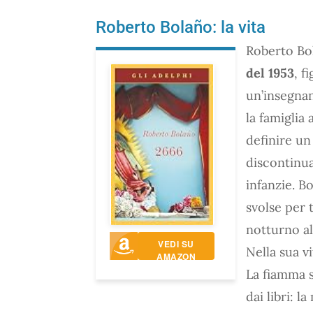
Roberto Bolaño: la vita
Roberto Bol
del 1953
, f
un’insegnan
la famiglia
definire un
discontinua
infanzie. B
svolse per t
notturno al
VEDI SU
Nella sua vi
AMAZON
La fiamma s
dai libri: 