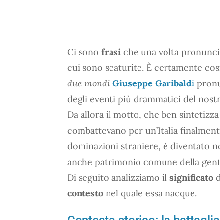
Ci sono
frasi
che una volta pronunciat
cui sono scaturite. È certamente cos
due mondi
Giuseppe Garibaldi
pronu
degli eventi più drammatici del nost
Da allora il motto, che ben sintetizza
combattevano per un’Italia finalmen
dominazioni straniere, è diventato n
anche patrimonio comune della gent
Di seguito analizziamo il
significato
d
contesto
nel quale essa nacque.
Contesto storico: la battaglia