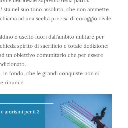
nome dell’ideale supremo della patria.
!
sta nel suo tono assoluto, che non ammette
iama ad una scelta precisa di coraggio civile
ldino è uscito fuori dall’ambito militare per
chieda spirito di sacrificio e totale dedizione;
e ad un obiettivo comunitario che per essere
ndizionato.
, in fondo, che le grandi conquiste non si
e rinunce.
e aforismi per il 2