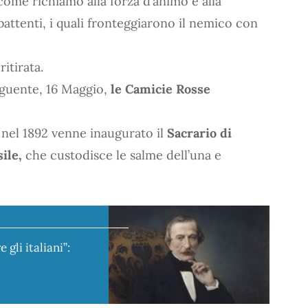
come richiamo alla forza d’animo e alla
ttenti, i quali fronteggiarono il nemico con
itirata.
seguente, 16 Maggio,
le Camicie Rosse
 nel 1892 venne inaugurato il
Sacrario di
sile,
che custodisce le salme dell’una e
 gli italiani”: