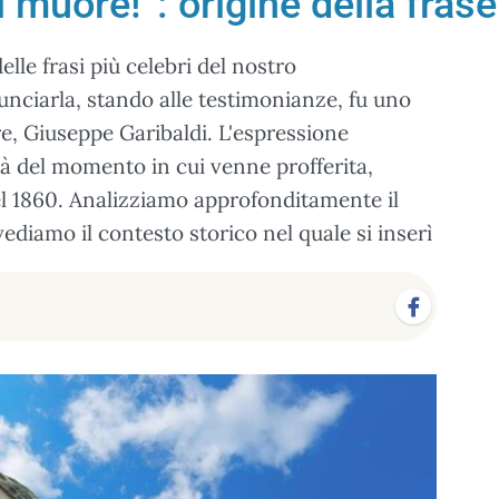
 si muore!”: origine della frase
delle frasi più celebri del nostro
nciarla, stando alle testimonianze, fu uno
pre, Giuseppe Garibaldi. L'espressione
tà del momento in cui venne profferita,
nel 1860. Analizziamo approfonditamente il
vediamo il contesto storico nel quale si inserì