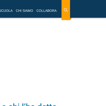
 SCUOLA
CHI SIAMO
COLLABORA