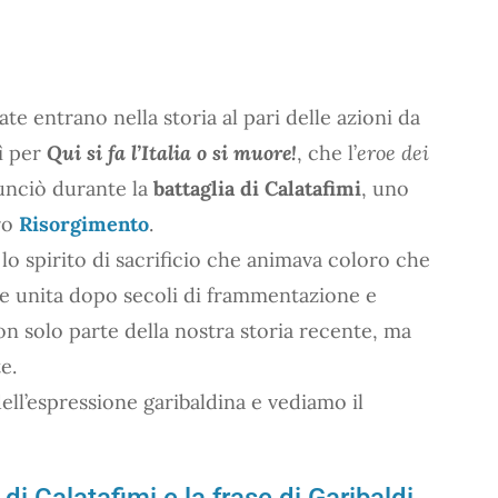
e entrano nella storia al pari delle azioni da
ì per
Qui si fa l’Italia o si muore!
, che l’
eroe dei
nciò durante la
battaglia di Calatafimi
, uno
ro
Risorgimento
.
 lo spirito di sacrificio che animava coloro che
te unita dopo secoli di frammentazione e
on solo parte della nostra storia recente, ma
e.
ell’espressione garibaldina e vediamo il
 di Calatafimi e la frase di Garibaldi