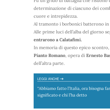
Fu un grido di battaglia che risuonò 
determinazione di ciascuno dei comba
cuore e intrepidezza.
Al tramonto i borbonici batterono in r
Alle prime luci dell’alba del giorno 
entrarono a Calatafimi.
In memoria di questo epico scontro,
Pianto Romano
, opera di
Ernesto Ba
dell’altra parte.
LEGGI ANCHE
“Abbiamo fatto l’Italia, ora bisogna fare
significato e chi l’ha detto