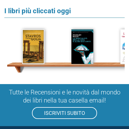
I libri più cliccati oggi
Tutte le Recensioni e le novità dal mondo
dei libri nella tua casella email!
ISCRIVITI SUBITO