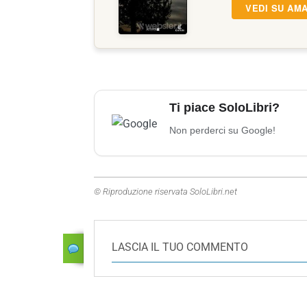
VEDI SU AM
Ti piace SoloLibri?
Non perderci su Google!
© Riproduzione riservata SoloLibri.net
LASCIA IL TUO COMMENTO