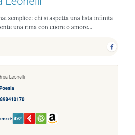
 Leonelli
i semplice: chi si aspetta una lista infinita
amente una rima con cuore o amore...
rea Leonelli
Poesia
898410170
rezzi: