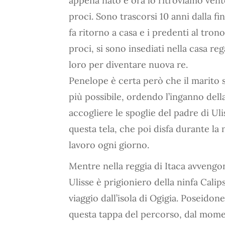
appena nato e ora lo ritroviamo ven
proci. Sono trascorsi 10 anni dalla f
fa ritorno a casa e i predenti al tron
proci, si sono insediati nella casa re
loro per diventare nuova re.
Penelope è certa però che il marito s
più possibile, ordendo l’inganno dell
accogliere le spoglie del padre di Ul
questa tela, che poi disfa durante la
lavoro ogni giorno.
Mentre nella reggia di Itaca avvengono
Ulisse è prigioniero della ninfa Calip
viaggio dall’isola di Ogigia. Poseidon
questa tappa del percorso, dal momen