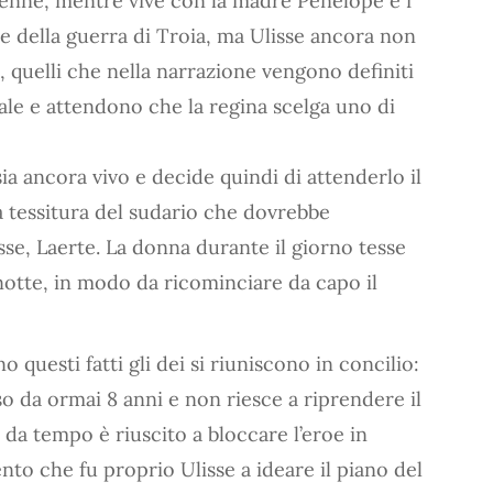
tenne, mentre vive con la madre Penelope e i
ine della guerra di Troia, ma Ulisse ancora non
o, quelli che nella narrazione vengono definiti
gale e attendono che la regina scelga uno di
ia ancora vivo e decide quindi di attenderlo il
a tessitura del sudario che dovrebbe
isse, Laerte. La donna durante il giorno tesse
 notte, in modo da ricominciare da capo il
 questi fatti gli dei si riuniscono in concilio:
so da ormai 8 anni e non riesce a riprendere il
e da tempo è riuscito a bloccare l’eroe in
to che fu proprio Ulisse a ideare il piano del