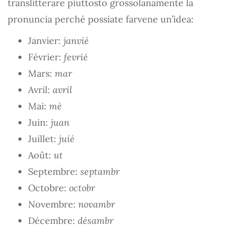
translitterare piuttosto grossolanamente la
pronuncia perché possiate farvene un’idea:
Janvier:
janvié
Février:
fevrié
Mars:
mar
Avril:
avril
Mai:
mè
Juin:
juan
Juillet:
juié
Août:
ut
Septembre:
septambr
Octobre:
octobr
Novembre:
novambr
Décembre:
désambr