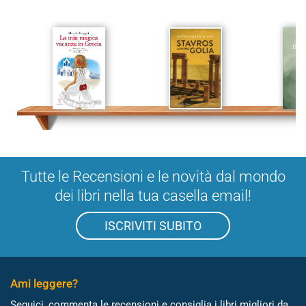
Tutte le Recensioni e le novità dal mondo
dei libri nella tua casella email!
ISCRIVITI SUBITO
Ami leggere?
Seguici, commenta le recensioni e consiglia i libri migliori da