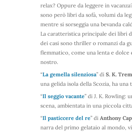
relax? Oppure da leggere in vacanza
sono però libri da sofà, volumi da l
mentre si sorseggia una bevanda cald
La caratteristica principale dei libri
dei casi sono thriller o romanzi da 
flemmatico, come una lenta e dolce c
nostro.
“
La gemella silenziosa
” di
S. K. Tre
una gelida isola della Scozia, ha una
“
Il seggio vacante
” di J. K. Rowling: 
scena, ambientata in una piccola citta
“
Il pasticcere del re
” di
Anthony Cap
narra del primo gelataio al mondo, vi