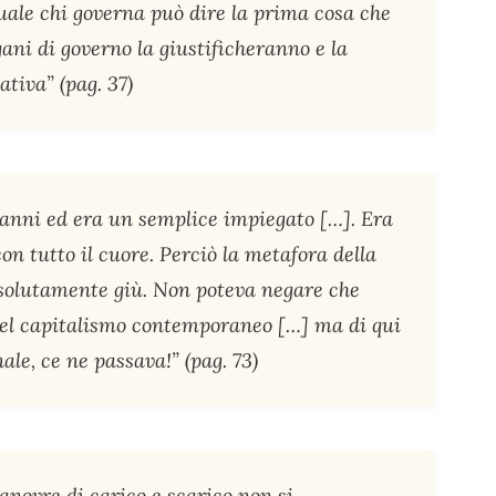
quale chi governa può dire la prima cosa che
rgani di governo la giustificheranno e la
ativa” (pag. 37)
anni ed era un semplice impiegato […]. Era
n tutto il cuore. Perciò la metafora della
ssolutamente giù. Non poteva negare che
 del capitalismo contemporaneo […] ma di qui
le, ce ne passava!” (pag. 73)
manovre di carico e scarico non si