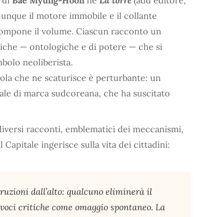
o di
Bae Myung-Hoon
ne
La torre
(add editore,
 dunque il motore immobile e il collante
i compone il volume. Ciascun racconto un
iche — ontologiche e di potere — che si
mbolo neoliberista.
bola che ne scaturisce è perturbante: un
iale di marca sudcoreana, che ha suscitato
diversi racconti, emblematici dei meccanismi,
il Capitale ingerisce sulla vita dei cittadini:
uzioni dall’alto: qualcuno eliminerà il
 voci critiche come omaggio spontaneo. La