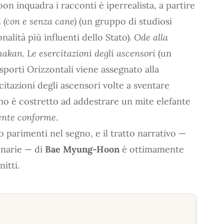
n inquadra i racconti è iperrealista, a partire
i (con e senza cane)
(un gruppo di studiosi
alità più influenti dello Stato).
Ode alla
makan
.
Le esercitazioni degli ascensori
(un
porti Orizzontali viene assegnato alla
citazioni degli ascensori volte a sventare
o è costretto ad addestrare un mite elefante
ente conforme
.
o parimenti nel segno, e il tratto narrativo —
onarie — di
Bae Myung-Hoon
è ottimamente
nitti.