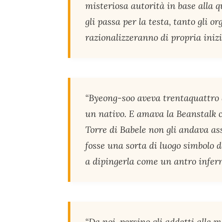
misteriosa autorità in base alla 
gli passa per la testa, tanto gli o
razionalizzeranno di propria inizi
“Byeong-soo aveva trentaquattro 
un nativo. E amava la Beanstalk co
Torre di Babele non gli andava a
fosse una sorta di luogo simbolo
a dipingerla come un antro inferna
“Da noi, persino gli addetti alle 