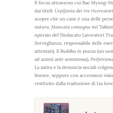
Il focus attraverso cui Bae Myung-Hoo
dai titoli:
L’epifania dei tre ricercator
scopre che un cane è una delle person
natura
.
Mancata consegna nel Takla
operaio del Sindacato Lavoratori Tras
Sorveglianza, responsabile delle eser
attentati).
Il Buddha in piazza
(un uom
ad azioni anti-sommossa).
Perfettam
La satira e la denuncia sociali colgon
lineare, seppure con accensioni visi
restituito dalla traduzione di Lia Iove