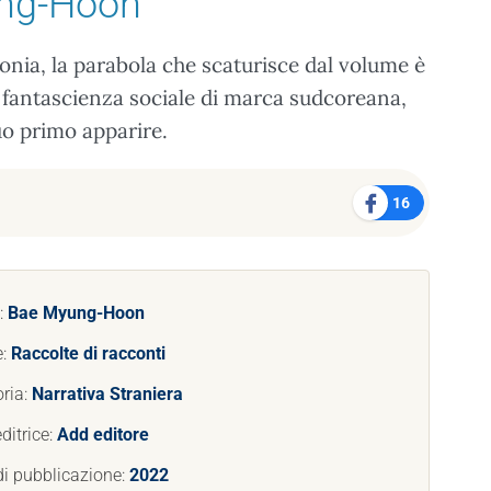
ng-Hoon
onia, la parabola che scaturisce dal volume è
 fantascienza sociale di marca sudcoreana,
uo primo apparire.
16
:
Bae Myung-Hoon
e:
Raccolte di racconti
ria:
Narrativa Straniera
ditrice:
Add editore
i pubblicazione:
2022