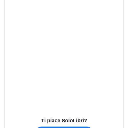
Ti piace SoloLibri?