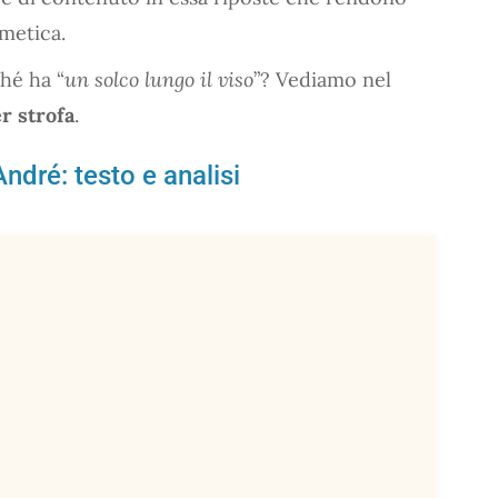
rmetica.
hé ha “
un solco lungo il viso
”? Vediamo nel
er strofa
.
André: testo e analisi