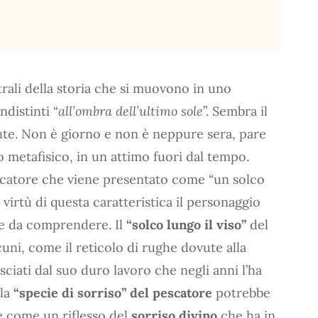
rali della storia che si muovono in uno
ndistinti “
all’ombra dell’ultimo sole
”. Sembra il
nte. Non è giorno e non è neppure sera, pare
o metafisico, in un attimo fuori dal tempo.
escatore che viene presentato come “un solco
in virtù di questa caratteristica il personaggio
ile da comprendere. Il
“solco lungo il viso”
del
cuni, come il reticolo di rughe dovute alla
sciati dal suo duro lavoro che negli anni l’ha
 la
“specie di sorriso” del pescatore
potrebbe
 come un riflesso del
sorriso divino
che ha in