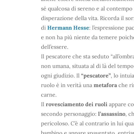
sé qualcosa di sereno e al contempo t
disperazione della vita. Ricorda il so
di
Hermann Hesse
: l’espressione pac
e non ha più niente da temere poiché
dell’essere.
Il pescatore che sta seduto “all’ombra
non umana, situata al di là del tempo 
ogni giudizio. Il
“pescatore”
, lo intu
ruolo è in verità una
metafora
che ri
carne.
Il
rovesciamento dei ruoli
appare com
secondo personaggio:
l’assassino
, c
pericoloso. C’è al contrario in lui qu
bambino e appare spaventato, entriam