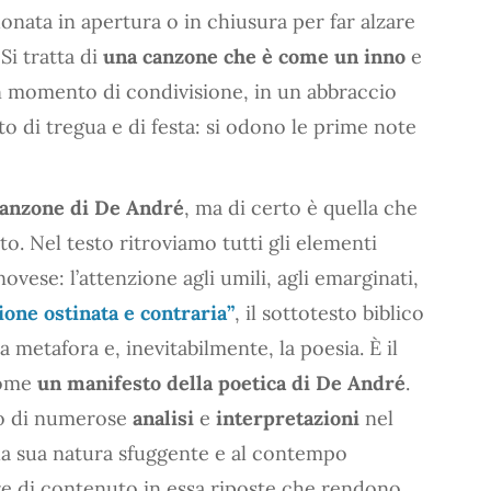
uonata in apertura o in chiusura per far alzare
 Si tratta di
una canzone che è come un inno
e
n momento di condivisione, in un abbraccio
o di tregua e di festa: si odono le prime note
 canzone di De André
, ma di certo è quella che
o. Nel testo ritroviamo tutti gli elementi
ovese: l’attenzione agli umili, agli emarginati,
ione ostinata e contraria”
, il sottotesto biblico
la metafora e, inevitabilmente, la poesia. È il
come
un manifesto della poetica di De André
.
to di numerose
analisi
e
interpretazioni
nel
lla sua natura sfuggente e al contempo
ure di contenuto in essa riposte che rendono