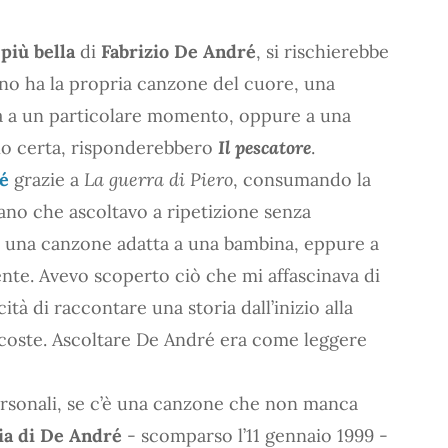
più bella
di
Fabrizio De André
, si rischierebbe
uno ha la propria canzone del cuore, una
ata a un particolare momento, oppure a una
sono certa, risponderebbero
Il pescatore
.
é
grazie a
La guerra di Piero
, consumando la
ano che ascoltavo a ripetizione senza
 una canzone adatta a una bambina, eppure a
nte. Avevo scoperto ciò che mi affascinava di
ità di raccontare una storia dall’inizio alla
scoste. Ascoltare De André era come leggere
 personali, se c’è una canzone che non manca
a di De André
- scomparso l’11 gennaio 1999 -