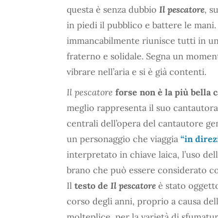
questa è senza dubbio
Il pescatore
, s
in piedi il pubblico e battere le mani.
immancabilmente riunisce tutti in u
fraterno e solidale. Segna un moment
vibrare nell’aria e si è già contenti.
Il pescatore
forse non è la più bella
meglio rappresenta il suo cantautorat
centrali dell’opera del cantautore gen
un personaggio che viaggia
“in direz
interpretato in chiave laica, l’uso del
brano che può essere considerato 
Il
testo de
Il pescatore
è stato ogget
corso degli anni, proprio a causa de
molteplice, per la varietà di sfumat