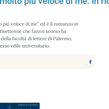
 molto più veloce di me: in 
to più veloce di me” ed è il romanzo in
isettenne che l’anno scorso ha
della facoltà di lettere di Palermo,
sso edile universitario.