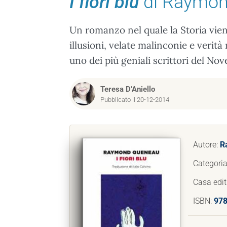
I fiori blu
di Raymon
Un romanzo nel quale la Storia vien
illusioni, velate malinconie e ver
uno dei più geniali scrittori del No
Teresa D’Aniello
Pubblicato il 20-12-2014
Autore:
R
Categori
Casa edit
ISBN:
97