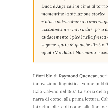
Duca d’Auge sali in cima al torri
momentino la situazione storica. L
rinfusa si trascinavano ancora qua
accampati un Unno o due; poco d
audacemente i piedi nella fresca c
sagome sfatte di qualche diritto
ignoto Vandalo. I Normanni bevev
I fiori blu
di
Raymond Queneau
, scr
innovazione linguistica, venne pubbl
Italo Calvino nel 1967. La storia dell
narra di come, alla prima lettura, C
intraducibile, e di come, alla fine, n