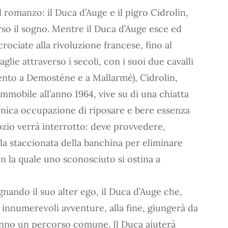
l romanzo: il Duca d’Auge e il pigro Cidrolin,
erso il sogno. Mentre il Duca d’Auge esce ed
 crociate alla rivoluzione francese, fino al
lie attraverso i secoli, con i suoi due cavalli
imento a Demostène e a Mallarmè), Cidrolin,
immobile all’anno 1964, vive su di una chiatta
’unica occupazione di riposare e bere essenza
 ozio verrà interrotto: deve provvedere,
lla staccionata della banchina per eliminare
on la quale uno sconosciuto si ostina a
gnando il suo alter ego, il Duca d’Auge che,
innumerevoli avventure, alla fine, giungerà da
vranno un percorso comune. Il Duca aiuterà