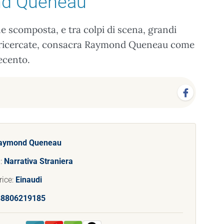
d Queneau
e scomposta, e tra colpi di scena, grandi
ità ricercate, consacra Raymond Queneau come
vecento.
aymond Queneau
a:
Narrativa Straniera
rice:
Einaudi
88806219185