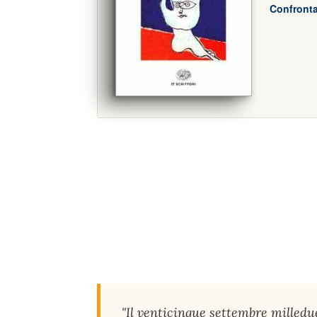
Confronta
"Il venticinque settembre milledue