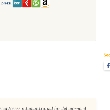
 prezzi:
Seg
centosessantaquattro, sul far del giorno, il