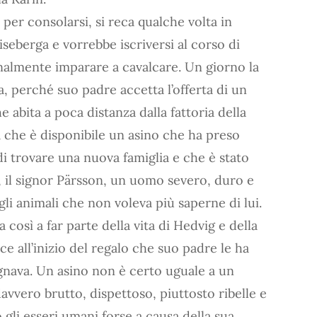
per consolarsi, si reca qualche volta in
Riseberga e vorrebbe iscriversi al corso di
nalmente imparare a cavalcare. Un giorno la
a, perché suo padre accetta l’offerta di un
e abita a poca distanza dalla fattoria della
la che è disponibile un asino che ha preso
 trovare una nuova famiglia e che è stato
 il signor Pärsson, un uomo severo, duro e
li animali che non voleva più saperne di lui.
 così a far parte della vita di Hedvig e della
ce all’inizio del regalo che suo padre le ha
ognava. Un asino non è certo uguale a un
davvero brutto, dispettoso, piuttosto ribelle e
 gli esseri umani forse a causa della sua