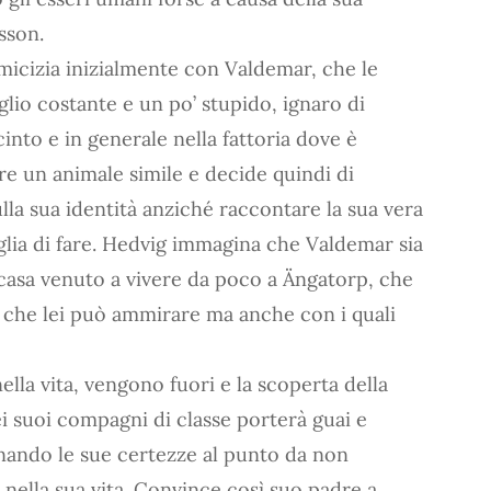
sson.
icizia inizialmente con Valdemar, che le
lio costante e un po’ stupido, ignaro di
cinto e in generale nella fattoria dove è
re un animale simile e decide quindi di
lla sua identità anziché raccontare la sua vera
lia di fare. Hedvig immagina che Valdemar sia
 casa venuto a vivere da poco a Ängatorp, che
hi che lei può ammirare ma anche con i quali
lla vita, vengono fuori e la scoperta della
i suoi compagni di classe porterà guai e
inando le sue certezze al punto da non
 nella sua vita. Convince così suo padre a