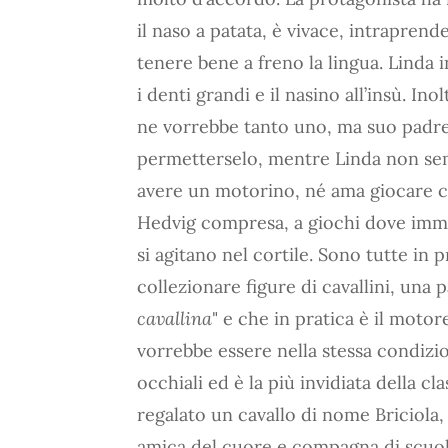
il naso a patata, è vivace, intraprend
tenere bene a freno la lingua. Linda i
i denti grandi e il nasino all’insù. In
ne vorrebbe tanto uno, ma suo padr
permetterselo, mentre Linda non semb
avere un motorino, né ama giocare c
Hedvig compresa, a giochi dove imma
si agitano nel cortile. Sono tutte in 
collezionare figure di cavallini, una 
cavallina
" e che in pratica è il moto
vorrebbe essere nella stessa condizio
occhiali ed è la più invidiata della c
regalato un cavallo di nome Briciola,
amica del cuore e compagna di scuol