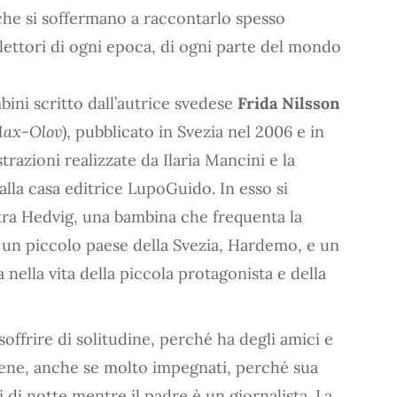
i che si soffermano a raccontarlo spesso
lettori di ogni epoca, di ogni parte del mondo
bini scritto dall’autrice svedese
Frida Nilsson
Max-Olov
), pubblicato in Svezia nel 2006 e in
strazioni realizzate da Ilaria Mancini e la
lla casa editrice LupoGuido. In esso si
 tra Hedvig, una bambina che frequenta la
 un piccolo paese della Svezia, Hardemo, e un
nella vita della piccola protagonista e della
offrire di solitudine, perché ha degli amici e
bene, anche se molto impegnati, perché sua
 di notte mentre il padre è un giornalista. La