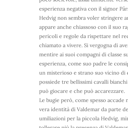
esperienza negativa con il signor Pär
Hedvig non sembra voler stringere am
appare anche chiassoso con il suo rag
pericoli e regole da rispettare nel re
chiamato a vivere. Si vergogna di ave
mentire ai suoi compagni di classe su
esperienza, come suo padre le consig
un misterioso e strano suo vicino di
possiede tre bellissimi cavalli bianc
può giocare e che può accarezzare.
Le bugie però, come spesso accade ne
vera identità di Valdemar da parte de
umiliazioni per la piccola Hedvig, m
tollerare più la presenza di Valdemar