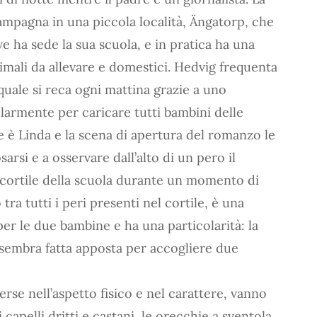
ampagna in una piccola località, Ängatorp, che
e ha sede la sua scuola, e in pratica ha una
animali da allevare e domestici. Hedvig frequenta
 quale si reca ogni mattina grazie a uno
larmente per caricare tutti bambini delle
re è Linda e la scena di apertura del romanzo le
arsi e a osservare dall’alto di un pero il
l cortile della scuola durante un momento di
 tra tutti i peri presenti nel cortile, è una
per le due bambine e ha una particolarità: la
 sembra fatta apposta per accogliere due
rse nell’aspetto fisico e nel carattere, vanno
capelli dritti e castani, le orecchie a sventola,