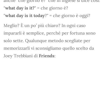
anche "che giorno è?" che in inglese si dice così:
“
what day is it?
" = che giorno è?
“
what day is it today
?" = che giorno è oggi?
Meglio? È un po’ più chiaro? In ogni caso
impararli è semplice, perché per fortuna sono
solo sette. Qualunque metodo scegliate per
memorizzarli vi sconsigliamo quello scelto da
Joey Trebbiani di
Friends
: