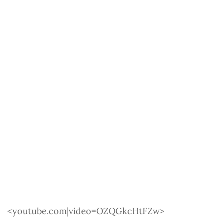
<youtube.com|video=OZQGkcHtFZw>