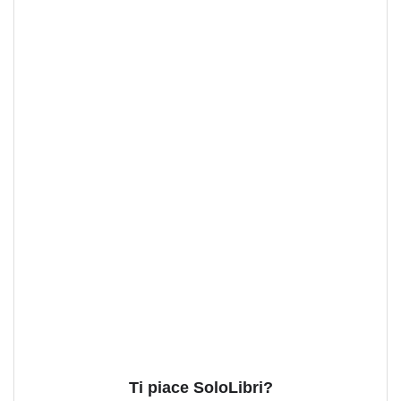
Ti piace SoloLibri?