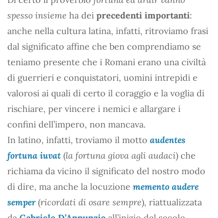
spesso insieme
ha dei
precedenti importanti
:
anche nella cultura latina, infatti, ritroviamo frasi
dal significato affine che ben comprendiamo se
teniamo presente che i Romani erano una civiltà
di guerrieri e conquistatori, uomini intrepidi e
valorosi ai quali di certo il coraggio e la voglia di
rischiare, per vincere i nemici e allargare i
confini dell’impero, non mancava.
In latino, infatti, troviamo il motto
audentes
fortuna iuvat
(
la fortuna giova agli audaci
) che
richiama da vicino il significato del nostro modo
di dire, ma anche la locuzione
memento audere
semper
(
ricordati di osare sempre
), riattualizzata
da
Gabriele D’Annunzio
all’inizio del secolo