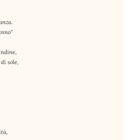
ganza.
ranno"
andine,
di sole,
ità,