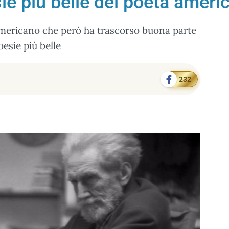
ie più belle del poeta ameri
mericano che però ha trascorso buona parte
oesie più belle
232