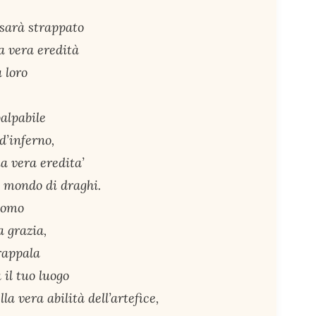
sarà strappato
a vera eredità
 loro
palpabile
d’inferno,
a vera eredita’
o mondo di draghi.
’uomo
a grazia,
trappala
il tuo luogo
la vera abilità dell’artefice,