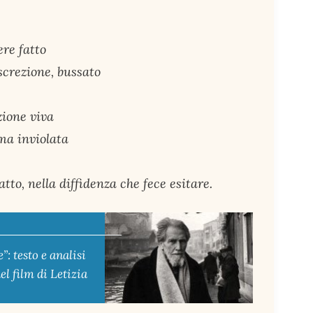
ere fatto
screzione, bussato
zione viva
mma inviolata
atto, nella diffidenza che fece esitare.
: testo e analisi
el film di Letizia