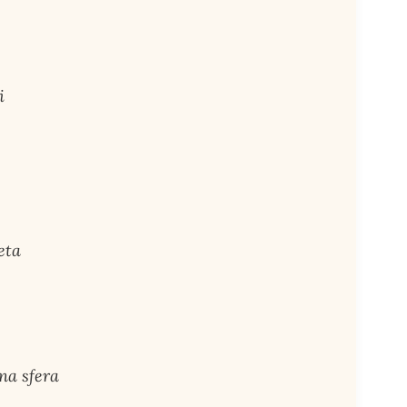
i
eta
na sfera