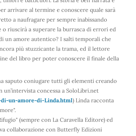
 timori e batticuori. La storia è ben narrata e
per arrivare al termine e conoscere quale sarà
tretto a naufragare per sempre inabissando
o riuscirà a superare la burrasca di errori ed
 di un amore autentico? I salti temporali che
cora più stuzzicante la trama, ed il lettore
ne del libro per poter conoscere il finale della
 ha saputo coniugare tutti gli elementi creando
n un’intervista concessa a SoloLibri.net
-di-un-amore-di-Linda.html
) Linda racconta
amore".
 Rifugio" (sempre con La Caravella Editore) ed
a collaborazione con Butterfly Edizioni