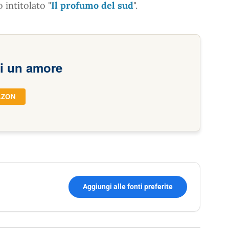
 intitolato "
Il profumo del sud
".
di un amore
AZON
Aggiungi alle fonti preferite