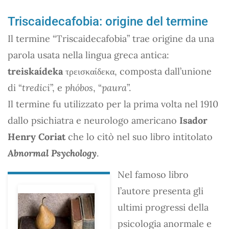
Triscaidecafobia: origine del termine
Il termine “Triscaidecafobia” trae origine da una
parola usata nella lingua greca antica:
treiskaídeka
τρεισκαίδεκα, composta dall’unione
di “
tredici
”, e
phóbos
, “
paura
”.
Il termine fu utilizzato per la prima volta nel 1910
dallo psichiatra e neurologo americano
Isador
Henry Coriat
che lo citò nel suo libro intitolato
Abnormal Psychology
.
Nel famoso libro
l’autore presenta gli
ultimi progressi della
psicologia anormale e