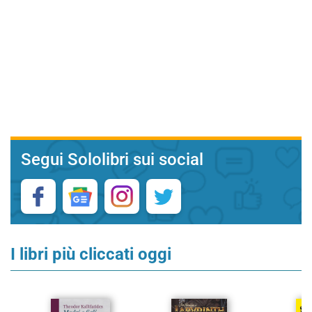
Segui Sololibri sui social
I libri più cliccati oggi