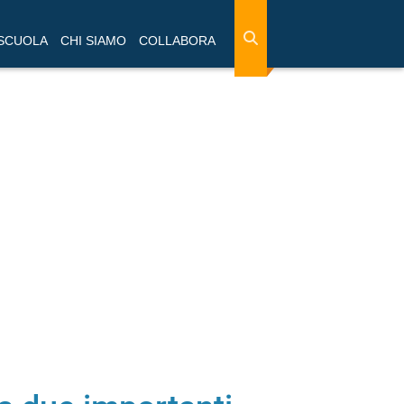
 SCUOLA
CHI SIAMO
COLLABORA