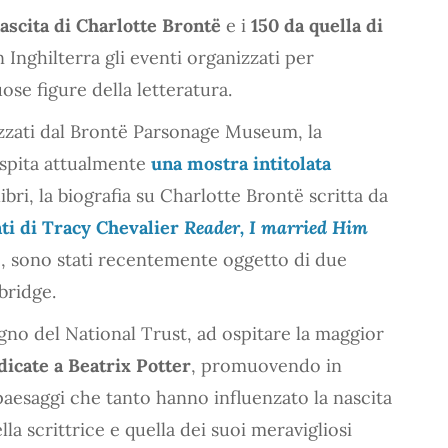
ascita di Charlotte Brontë
e i
150 da quella di
Inghilterra gli eventi organizzati per
se figure della letteratura.
nizzati dal Brontë Parsonage Museum, la
ospita attualmente
una mostra intitolata
ibri, la biografia su Charlotte Brontë scritta da
nti di Tracy Chevalier
Reader, I married Him
yre, sono stati recentemente oggetto di due
bridge.
egno del National Trust, ad ospitare la maggior
icate a Beatrix Potter
, promuovendo in
 paesaggi che tanto hanno influenzato la nascita
la scrittrice e quella dei suoi meravigliosi