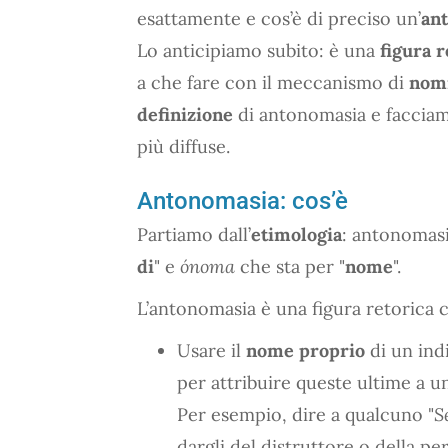
esattamente e cos’è di preciso un’
an
Lo anticipiamo subito: è una
figura r
a che fare con il meccanismo di
nom
definizione
di antonomasia e faccia
più diffuse.
Antonomasia: cos’è
Partiamo dall’
etimologia
: antonomasi
di
" e
ónoma
che sta per "
nome
".
L’antonomasia è una figura retorica c
Usare il
nome proprio
di un ind
per attribuire queste ultime a u
Per esempio, dire a qualcuno "
S
dargli del distruttore o della p