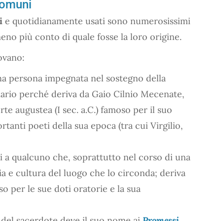
comuni
i
e quotidianamente usati sono numerosissimi
o più conto di quale fosse la loro origine.
rovano:
una persona impegnata nel sostegno della
ziario perché deriva da Gaio Cilnio Mecenate,
rte augustea (I sec. a.C.) famoso per il suo
rtanti poeti della sua epoca (tra cui Virgilio,
rsi a qualcuno che, soprattutto nel corso di una
toria e cultura del luogo che lo circonda; deriva
 per le sue doti oratorie e la sua
e del sacerdote deve il suo nome ai
Promessi