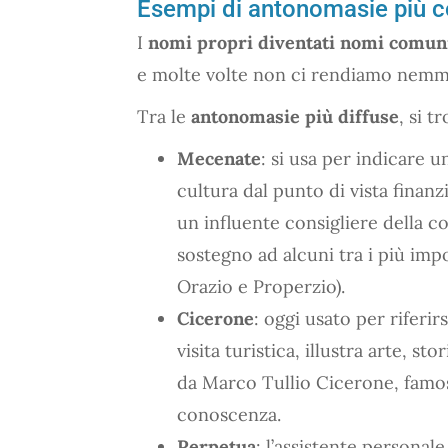
Esempi di antonomasie più 
I
nomi propri diventati nomi comun
e molte volte non ci rendiamo nemmen
Tra le
antonomasie più diffuse
, si t
Mecenate
: si usa per indicare 
cultura dal punto di vista finan
un influente consigliere della co
sostegno ad alcuni tra i più impo
Orazio e Properzio).
Cicerone
: oggi usato per riferi
visita turistica, illustra arte, s
da Marco Tullio Cicerone, famoso
conoscenza.
Perpetua
: l’assistente personal