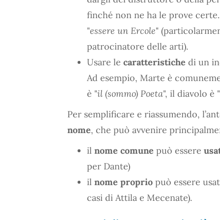
finché non ne ha le prove certe. 
"
essere un Ercole
" (particolarmen
patrocinatore delle arti).
Usare le
caratteristiche
di un i
Ad esempio, Marte è comuneme
è "
il (sommo) Poeta
", il diavolo è 
Per semplificare e riassumendo, l’an
nome
, che può avvenire principalmen
il
nome comune
può essere
usa
per Dante)
il
nome proprio
può essere usa
casi di Attila e Mecenate).