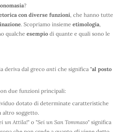
tonomasia
?
etorica con diverse funzioni
, che hanno tutte
inazione
. Scopriamo insieme
etimologia
,
mo qualche
esempio
di quante e quali sono le
a deriva dal greco
antí
che significa
"al posto
on due funzioni principali:
ividuo dotato di determinate caratteristiche
n altro soggetto.
ei un Attila!
" o "
Sei un San Tommaso
" significa
ersona che non crede a quanto gli viene detto