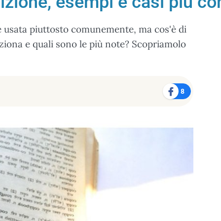
izione, esempi e casi più c
e usata piuttosto comunemente, ma cos'è di
iona e quali sono le più note? Scopriamolo
8