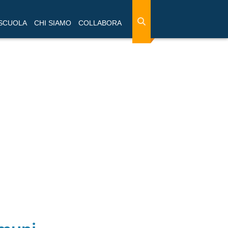
 SCUOLA
CHI SIAMO
COLLABORA