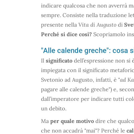
indicare qualcosa che non avverrà ma
sempre. Consiste nella traduzione let
presente nella
Vita di Augusto
di
Sve
Perché si dice così?
Scopriamolo ins
"Alle calende greche": cosa s
Il
significato
dell’espressione non si 
impiegata con il significato metaforic
Svetonio ad Augusto, infatti, è "
ad Ka
pagare alle calende greche") e, secon
dall’imperatore per indicare tutti c
un debito.
Ma
per quale motivo
dire che qualcos
che non accadrà "mai"? Perché le
ca