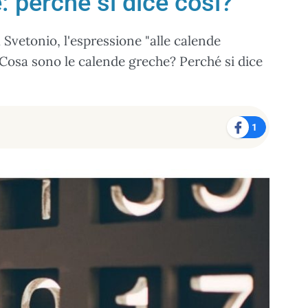
: perché si dice così?
 Svetonio, l'espressione "alle calende
Cosa sono le calende greche? Perché si dice
1