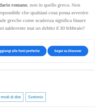
ndario romano
, non in quello greco. Non
mpossibile che qualsiasi cosa possa avvenire
lende greche come scadenza significa fissare
Voi saldereste mai un debito il 30 febbraio?
ggiungi alle fonti preferite
Segui su Discover
e modi di dire
Svetonio