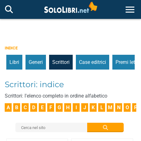
Togg
INDICE
Libri
Generi
Scrittori
Case editrici
Premi letter
Scrittori: indice
Scrittori: l'elenco completo in ordine alfabetico
A
B
C
D
E
F
G
H
I
J
K
L
M
N
O
P