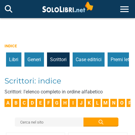
Togg
INDICE
Libri
Generi
Scrittori
Case editrici
Premi letter
Scrittori: indice
Scrittori: l'elenco completo in ordine alfabetico
A
B
C
D
E
F
G
H
I
J
K
L
M
N
O
P