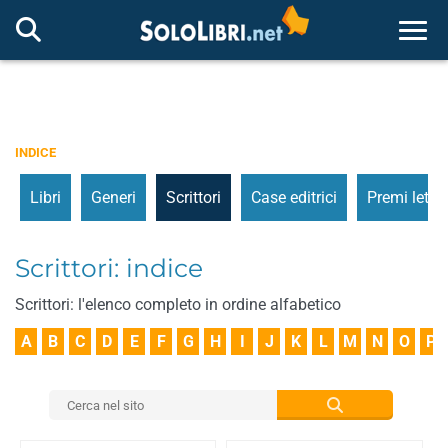
Togg
INDICE
Libri
Generi
Scrittori
Case editrici
Premi letter
Scrittori: indice
Scrittori: l'elenco completo in ordine alfabetico
A
B
C
D
E
F
G
H
I
J
K
L
M
N
O
P