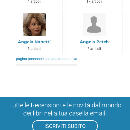
4 articoli
17 articoli
Angela Nanetti
Angela Petch
5 articoli
2 articoli
pagina precedente
pagina successiva
Tutte le Recensioni e le novità dal mondo
dei libri nella tua casella email!
ISCRIVITI SUBITO