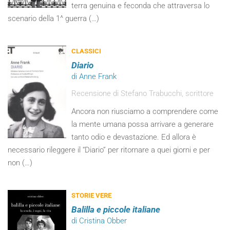
terra genuina e feconda che attraversa lo
scenario della 1^ guerra (…)
CLASSICI
Diario
di Anne Frank
Recensione di Stefano Trabucchi, scrittore
Ancora non riusciamo a comprendere come
la mente umana possa arrivare a generare
tanto odio e devastazione. Ed allora è
necessario rileggere il “Diario” per ritornare a quei giorni e per
non (…)
STORIE VERE
Balilla e piccole italiane
di Cristina Obber