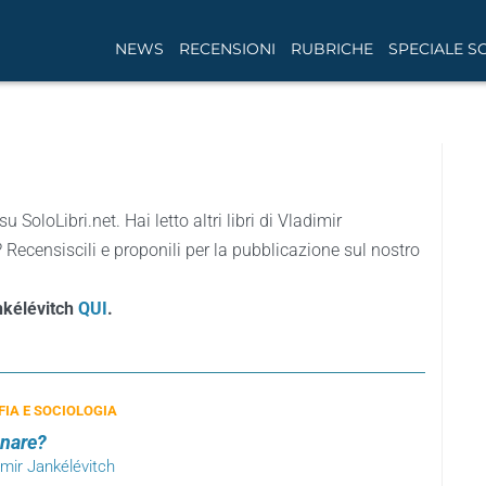
NEWS
RECENSIONI
RUBRICHE
SPECIALE S
su SoloLibri.net. Hai letto altri libri di Vladimir
Recensiscili e proponili per la pubblicazione sul nostro
ankélévitch
QUI
.
FIA E SOCIOLOGIA
nare?
imir Jankélévitch