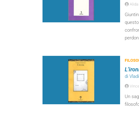
Alida
Giuntin
questo
confron
perdon
FILOSO
L’iron
di Vlad
Vinc
Un sagg
filosof