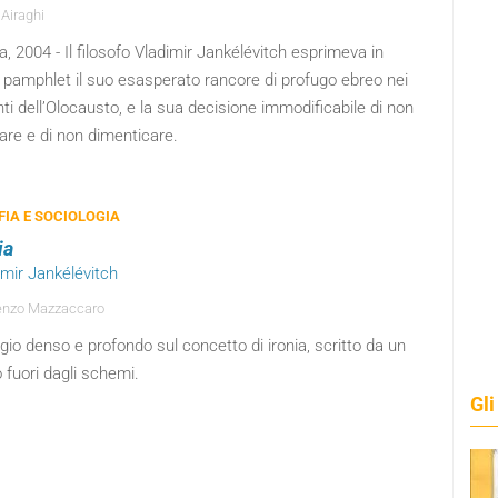
 Airaghi
a, 2004 - Il filosofo Vladimir Jankélévitch esprimeva in
 pamphlet il suo esasperato rancore di profugo ebreo nei
ti dell’Olocausto, e la sua decisione immodificabile di non
are e di non dimenticare.
FIA E SOCIOLOGIA
ia
imir Jankélévitch
enzo Mazzaccaro
io denso e profondo sul concetto di ironia, scritto da un
o fuori dagli schemi.
Gli