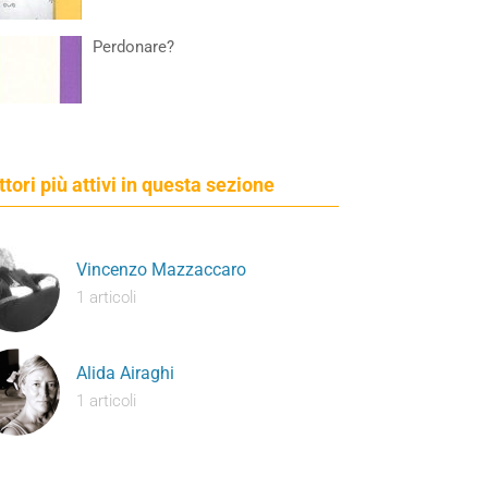
Perdonare?
ettori più attivi in questa sezione
Vincenzo Mazzaccaro
1 articoli
Alida Airaghi
1 articoli