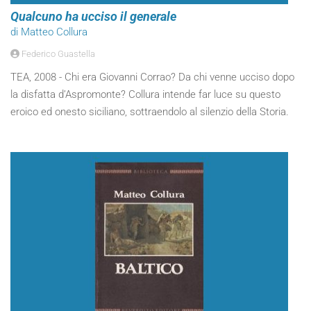
Qualcuno ha ucciso il generale
di Matteo Collura
Federico Guastella
TEA, 2008 - Chi era Giovanni Corrao? Da chi venne ucciso dopo
la disfatta d’Aspromonte? Collura intende far luce su questo
eroico ed onesto siciliano, sottraendolo al silenzio della Storia.