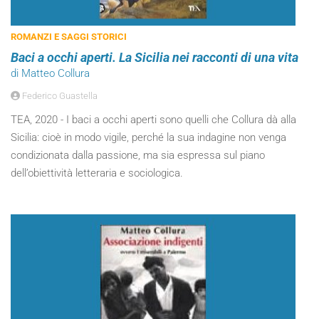
ROMANZI E SAGGI STORICI
Baci a occhi aperti. La Sicilia nei racconti di una vita
di Matteo Collura
Federico Guastella
TEA, 2020 - I baci a occhi aperti sono quelli che Collura dà alla
Sicilia: cioè in modo vigile, perché la sua indagine non venga
condizionata dalla passione, ma sia espressa sul piano
dell’obiettività letteraria e sociologica.