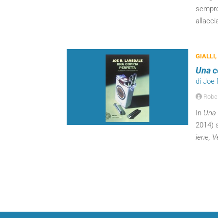
sempre,
allacci
GIALLI,
Una c
di Joe
Rober
In
Una 
2014) s
iene, V