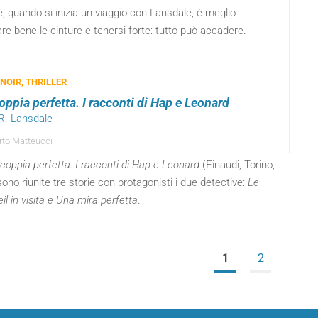
 quando si inizia un viaggio con Lansdale, è meglio
are bene le cinture e tenersi forte: tutto può accadere.
 NOIR, THRILLER
oppia perfetta. I racconti di Hap e Leonard
 R. Lansdale
to Matteucci
coppia perfetta. I racconti di Hap e Leonard
(Einaudi, Torino,
ono riunite tre storie con protagonisti i due detective:
Le
eil in visita e Una mira perfetta
.
1
2