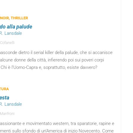
 NOIR, THRILLER
ndo alla palude
 R. Lansdale
 Cofanelli
nasconde dietro il serial killer della palude, che si accanisce
alcune donne della città, infierendo poi sui poveri corpi
? Chi è l’Uomo-Capra e, soprattutto, esiste davvero?
TURA
resta
 R. Lansdale
Manfroni
assionante e movimentato western, tra sparatorie, rapine e
imenti sullo sfondo di un’America di inizio Novecento. Come