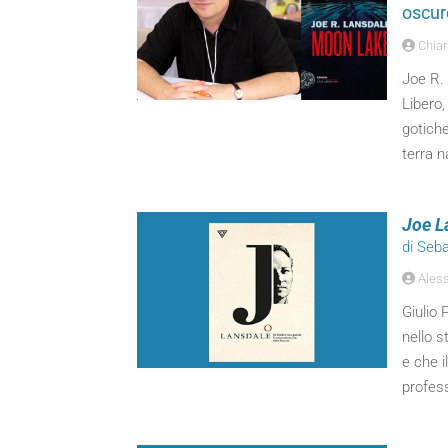
oscur
Chiara
Joe R. 
Libero,
gotiche
terra n
Joe L
di Seb
Aless
Giulio
nello s
e che i
profess