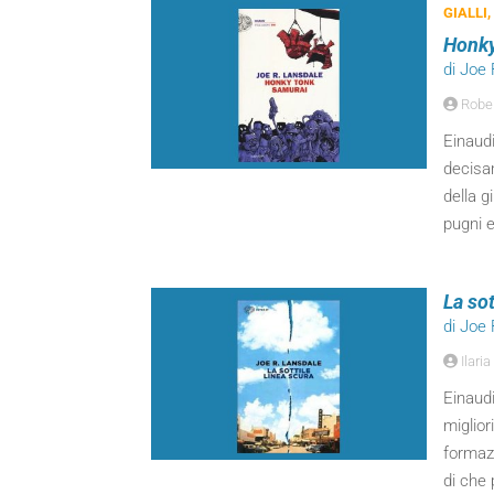
GIALLI,
Honky
di Joe
Rober
Einaudi
decisa
della g
pugni e
La sot
di Joe
Ilaria
Einaudi
miglior
formazi
di che 