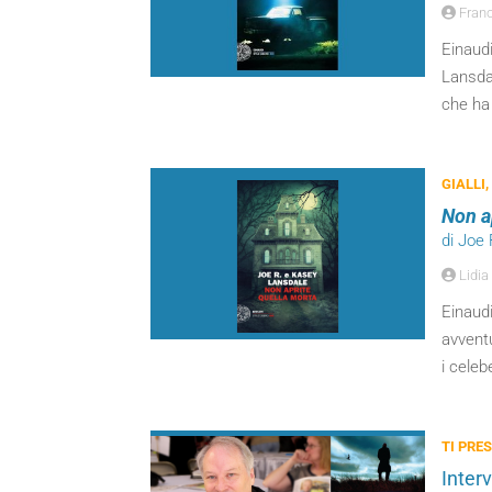
Franc
Einaudi
Lansdal
che ha 
GIALLI,
Non a
di Joe
Lidia
Einaudi
avvent
i cele
TI PRES
Interv