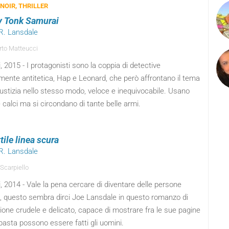
 NOIR, THRILLER
 Tonk Samurai
 R. Lansdale
to Matteucci
, 2015 - I protagonisti sono la coppia di detective
mente antitetica, Hap e Leonard, che però affrontano il tema
iustizia nello stesso modo, veloce e inequivocabile. Usano
 calci ma si circondano di tante belle armi.
tile linea scura
 R. Lansdale
 Scarpiello
, 2014 - Vale la pena cercare di diventare delle persone
i, questo sembra dirci Joe Lansdale in questo romanzo di
one crudele e delicato, capace di mostrare fra le sue pagine
pasta possono essere fatti gli uomini.