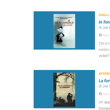
GIALLI,
In fo
di Joe
Ilaria
Chi si 
contro 
violati
AVVEN
La fo
di Joe
Sara 
Un app
insegu