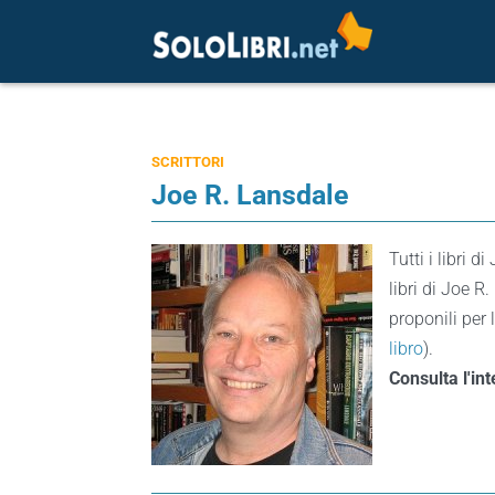
SCRITTORI
Joe R. Lansdale
Tutti i libri d
libri di Joe R
proponili per 
libro
).
Consulta l'in