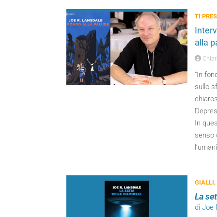
TI PRES
Interv
alla p
Chiara
“In fon
sullo sf
chiaros
Depres
In ques
senso d
l’umani
GIALLI,
La set
di Joe